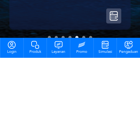
Login
Produk
Layanan
Promo
Simulasi
Pengaduan
Promo
Lihat Program Lainnya